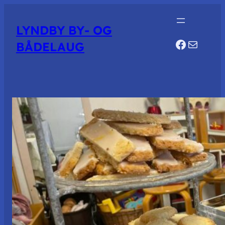
LYNDBY BY- OG
Faceboo
Mail
BÅDELAUG