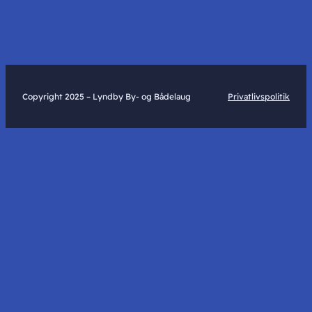
Copyright 2025 – Lyndby By- og Bådelaug
Privatlivspolitik